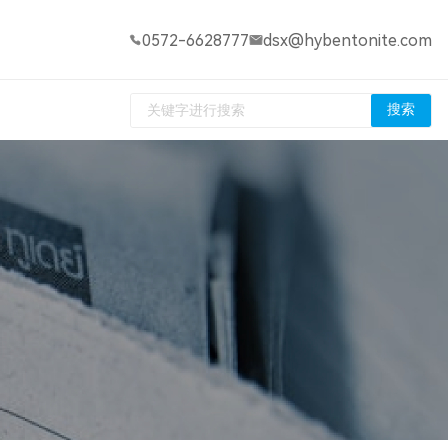
0572-6628777
dsx@hybentonite.com
搜索