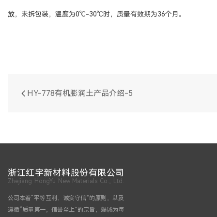
放，未拆包装，温度为0℃-30℃时，质量有效期为36个月。
HY-778有机膨润土产品介绍-5
浙江红宇新材料股份有限公司
Zhejiang HongYu New Materials Co., Ltd.
公司本着“平等互利、诚实守信”的原则，以及
遵循“质量第一，信誉至上”的宗旨，竭诚为每